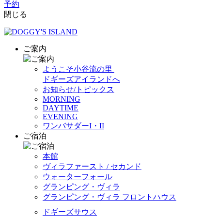
予約
閉じる
ご案内
ようこそ小谷流の里
ドギーズアイランドへ
お知らせ/トピックス
MORNING
DAYTIME
EVENING
ワンバサダーI・II
ご宿泊
本館
ヴィラファースト / セカンド
ウォーターフォール
グランピング・ヴィラ
グランピング・ヴィラ フロントハウス
ドギーズサウス