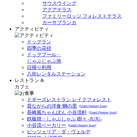
サウスウイング
アクアテラス
ファミリーロッジ フォレストテラス
カーサブランカ
アクティビティ
ドッグラン
四季の花径
ドッグプール・
じゃぶじゃぶ池
日帰り利用
八街レンタルステーション
レストラン &
カフェ
ドギーズレストラン レイクフォレスト
昔ながらの洋食 蜩の里
[Grand Opening Soon]
長崎風ちゃんぽん 小谷流軒
[Grand Opening Soon]
鉄板焼・しゃぶしゃぶ 樹々 -JUJU-
小谷流ベーカリー
[Grand Opening Soon]
ピッツェリア・ダ・ヴェルデ