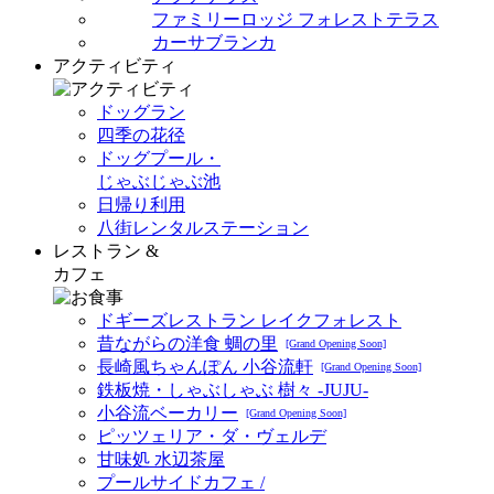
ファミリーロッジ フォレストテラス
カーサブランカ
アクティビティ
ドッグラン
四季の花径
ドッグプール・
じゃぶじゃぶ池
日帰り利用
八街レンタルステーション
レストラン &
カフェ
ドギーズレストラン レイクフォレスト
昔ながらの洋食 蜩の里
[Grand Opening Soon]
長崎風ちゃんぽん 小谷流軒
[Grand Opening Soon]
鉄板焼・しゃぶしゃぶ 樹々 -JUJU-
小谷流ベーカリー
[Grand Opening Soon]
ピッツェリア・ダ・ヴェルデ
甘味処 水辺茶屋
プールサイドカフェ /