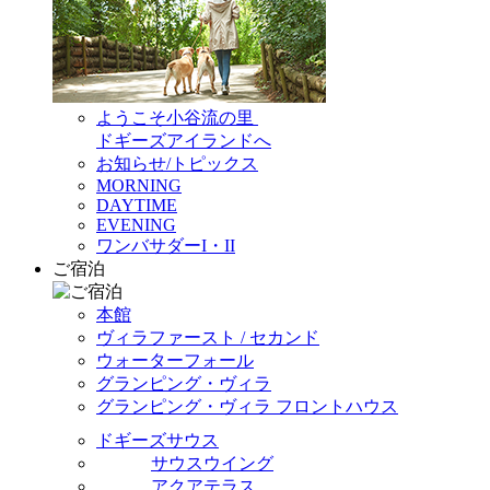
ようこそ小谷流の里
ドギーズアイランドへ
お知らせ/トピックス
MORNING
DAYTIME
EVENING
ワンバサダーI・II
ご宿泊
本館
ヴィラファースト / セカンド
ウォーターフォール
グランピング・ヴィラ
グランピング・ヴィラ フロントハウス
ドギーズサウス
サウスウイング
アクアテラス