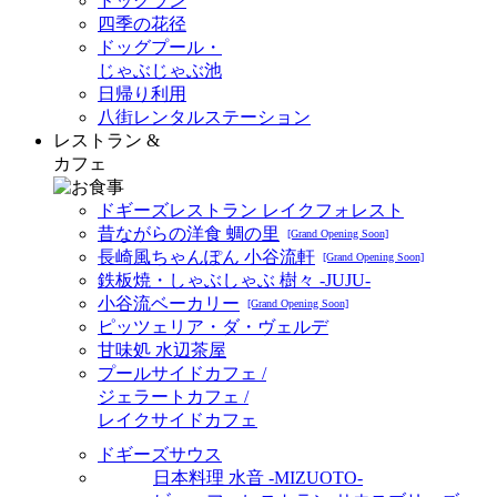
ドッグラン
四季の花径
ドッグプール・
じゃぶじゃぶ池
日帰り利用
八街レンタルステーション
レストラン &
カフェ
ドギーズレストラン レイクフォレスト
昔ながらの洋食 蜩の里
[Grand Opening Soon]
長崎風ちゃんぽん 小谷流軒
[Grand Opening Soon]
鉄板焼・しゃぶしゃぶ 樹々 -JUJU-
小谷流ベーカリー
[Grand Opening Soon]
ピッツェリア・ダ・ヴェルデ
甘味処 水辺茶屋
プールサイドカフェ /
ジェラートカフェ /
レイクサイドカフェ
ドギーズサウス
日本料理 水音 -MIZUOTO-