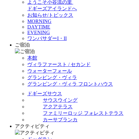
ようこそ小谷流の里
ドギーズアイランドへ
お知らせ/トピックス
MORNING
DAYTIME
EVENING
ワンバサダーI・II
ご宿泊
本館
ヴィラファースト / セカンド
ウォーターフォール
グランピング・ヴィラ
グランピング・ヴィラ フロントハウス
ドギーズサウス
サウスウイング
アクアテラス
ファミリーロッジ フォレストテラス
カーサブランカ
アクティビティ