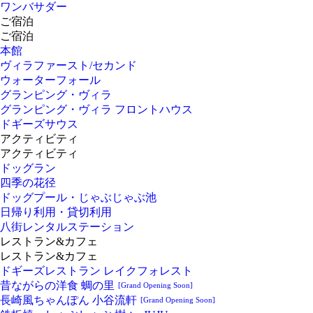
ワンバサダー
ご宿泊
ご宿泊
本館
ヴィラファースト/セカンド
ウォーターフォール
グランピング・ヴィラ
グランピング・ヴィラ フロントハウス
ドギーズサウス
アクティビティ
アクティビティ
ドッグラン
四季の花径
ドッグプール・じゃぶじゃぶ池
日帰り利用・貸切利用
八街レンタルステーション
レストラン&カフェ
レストラン&カフェ
ドギーズレストラン レイクフォレスト
昔ながらの洋食 蜩の里
[Grand Opening Soon]
長崎風ちゃんぽん 小谷流軒
[Grand Opening Soon]