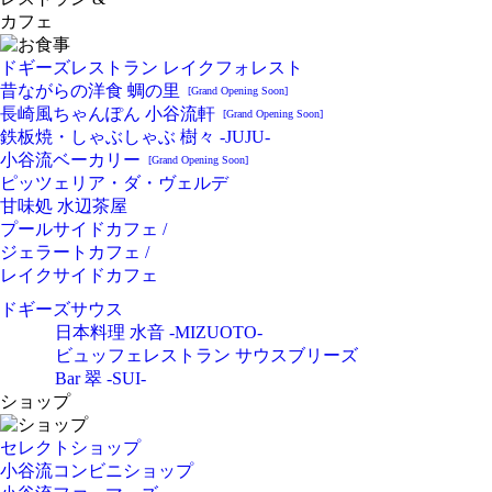
カフェ
ドギーズレストラン レイクフォレスト
昔ながらの洋食 蜩の里
[Grand Opening Soon]
長崎風ちゃんぽん 小谷流軒
[Grand Opening Soon]
鉄板焼・しゃぶしゃぶ 樹々 -JUJU-
小谷流ベーカリー
[Grand Opening Soon]
ピッツェリア・ダ・ヴェルデ
甘味処 水辺茶屋
プールサイドカフェ /
ジェラートカフェ /
レイクサイドカフェ
ドギーズサウス
日本料理 水音 -MIZUOTO-
ビュッフェレストラン サウスブリーズ
Bar 翠 -SUI-
ショップ
セレクトショップ
小谷流コンビニショップ