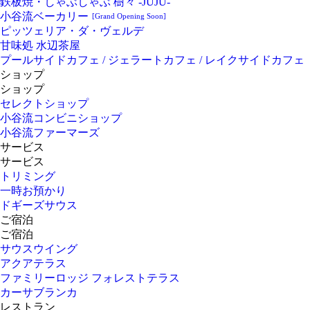
鉄板焼・しゃぶしゃぶ 樹々 -JUJU-
小谷流ベーカリー
[Grand Opening Soon]
ピッツェリア・ダ・ヴェルデ
甘味処 水辺茶屋
プールサイドカフェ / ジェラートカフェ / レイクサイドカフェ
ショップ
ショップ
セレクトショップ
小谷流コンビニショップ
小谷流ファーマーズ
サービス
サービス
トリミング
一時お預かり
ドギーズサウス
ご宿泊
ご宿泊
サウスウイング
アクアテラス
ファミリーロッジ フォレストテラス
カーサブランカ
レストラン