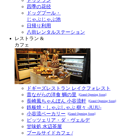
ドッグラン
四季の花径
ドッグプール・
じゃぶじゃぶ池
日帰り利用
八街レンタルステーション
レストラン &
カフェ
ドギーズレストラン レイクフォレスト
昔ながらの洋食 蜩の里
[Grand Opening Soon]
長崎風ちゃんぽん 小谷流軒
[Grand Opening Soon]
鉄板焼・しゃぶしゃぶ 樹々 -JUJU-
小谷流ベーカリー
[Grand Opening Soon]
ピッツェリア・ダ・ヴェルデ
甘味処 水辺茶屋
プールサイドカフェ /