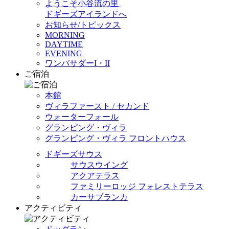
ようこそ小谷流の里
ドギーズアイランドへ
お知らせ/トピックス
MORNING
DAYTIME
EVENING
ワンバサダーI・II
ご宿泊
本館
ヴィラファースト / セカンド
ウォーターフォール
グランピング・ヴィラ
グランピング・ヴィラ フロントハウス
ドギーズサウス
サウスウイング
アクアテラス
ファミリーロッジ フォレストテラス
カーサブランカ
アクティビティ