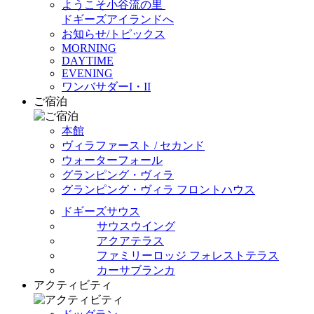
ようこそ小谷流の里
ドギーズアイランドへ
お知らせ/トピックス
MORNING
DAYTIME
EVENING
ワンバサダーI・II
ご宿泊
本館
ヴィラファースト / セカンド
ウォーターフォール
グランピング・ヴィラ
グランピング・ヴィラ フロントハウス
ドギーズサウス
サウスウイング
アクアテラス
ファミリーロッジ フォレストテラス
カーサブランカ
アクティビティ