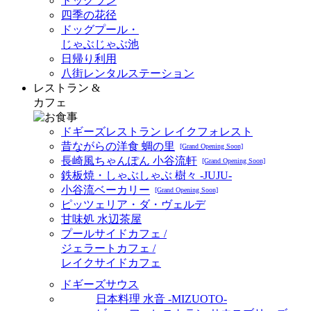
ドッグラン
四季の花径
ドッグプール・
じゃぶじゃぶ池
日帰り利用
八街レンタルステーション
レストラン &
カフェ
ドギーズレストラン レイクフォレスト
昔ながらの洋食 蜩の里
[Grand Opening Soon]
長崎風ちゃんぽん 小谷流軒
[Grand Opening Soon]
鉄板焼・しゃぶしゃぶ 樹々 -JUJU-
小谷流ベーカリー
[Grand Opening Soon]
ピッツェリア・ダ・ヴェルデ
甘味処 水辺茶屋
プールサイドカフェ /
ジェラートカフェ /
レイクサイドカフェ
ドギーズサウス
日本料理 水音 -MIZUOTO-