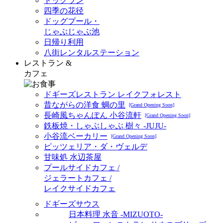
ドッグラン
四季の花径
ドッグプール・
じゃぶじゃぶ池
日帰り利用
八街レンタルステーション
レストラン &
カフェ
ドギーズレストラン レイクフォレスト
昔ながらの洋食 蜩の里
[Grand Opening Soon]
長崎風ちゃんぽん 小谷流軒
[Grand Opening Soon]
鉄板焼・しゃぶしゃぶ 樹々 -JUJU-
小谷流ベーカリー
[Grand Opening Soon]
ピッツェリア・ダ・ヴェルデ
甘味処 水辺茶屋
プールサイドカフェ /
ジェラートカフェ /
レイクサイドカフェ
ドギーズサウス
日本料理 水音 -MIZUOTO-