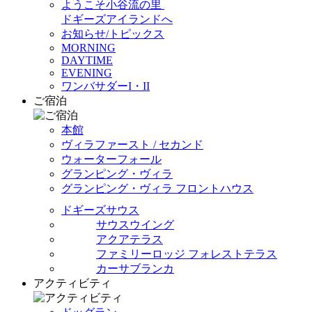
ようこそ小谷流の里
ドギーズアイランドへ
お知らせ/トピックス
MORNING
DAYTIME
EVENING
ワンバサダーI・II
ご宿泊
本館
ヴィラファースト / セカンド
ウォーターフォール
グランピング・ヴィラ
グランピング・ヴィラ フロントハウス
ドギーズサウス
サウスウイング
アクアテラス
ファミリーロッジ フォレストテラス
カーサブランカ
アクティビティ