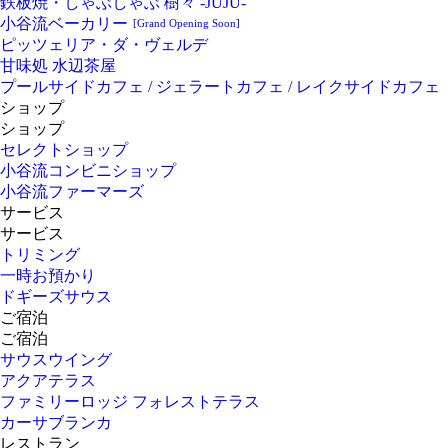
鉄板焼・しゃぶしゃぶ 樹々 -JUJU-
小谷流ベーカリー
[Grand Opening Soon]
ピッツェリア・ダ・ヴェルデ
甘味処 水辺茶屋
プールサイドカフェ / ジェラートカフェ / レイクサイドカフェ
ショップ
ショップ
セレクトショップ
小谷流コンビニショップ
小谷流ファーマーズ
サービス
サービス
トリミング
一時お預かり
ドギーズサウス
ご宿泊
ご宿泊
サウスウイング
アクアテラス
ファミリーロッジ フォレストテラス
カーサブランカ
レストラン