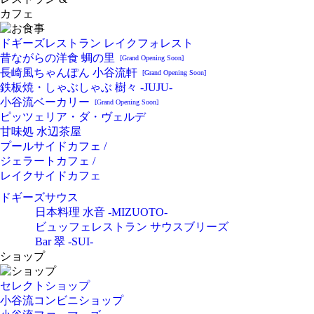
カフェ
ドギーズレストラン レイクフォレスト
昔ながらの洋食 蜩の里
[Grand Opening Soon]
長崎風ちゃんぽん 小谷流軒
[Grand Opening Soon]
鉄板焼・しゃぶしゃぶ 樹々 -JUJU-
小谷流ベーカリー
[Grand Opening Soon]
ピッツェリア・ダ・ヴェルデ
甘味処 水辺茶屋
プールサイドカフェ /
ジェラートカフェ /
レイクサイドカフェ
ドギーズサウス
日本料理 水音 -MIZUOTO-
ビュッフェレストラン サウスブリーズ
Bar 翠 -SUI-
ショップ
セレクトショップ
小谷流コンビニショップ