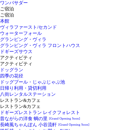
ワンバサダー
ご宿泊
ご宿泊
本館
ヴィラファースト/セカンド
ウォーターフォール
グランピング・ヴィラ
グランピング・ヴィラ フロントハウス
ドギーズサウス
アクティビティ
アクティビティ
ドッグラン
四季の花径
ドッグプール・じゃぶじゃぶ池
日帰り利用・貸切利用
八街レンタルステーション
レストラン&カフェ
レストラン&カフェ
ドギーズレストラン レイクフォレスト
昔ながらの洋食 蜩の里
[Grand Opening Soon]
長崎風ちゃんぽん 小谷流軒
[Grand Opening Soon]