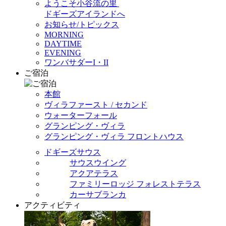
ようこそ小谷流の里
ドギーズアイランドへ
お知らせ/トピックス
MORNING
DAYTIME
EVENING
ワンバサダーI・II
ご宿泊
本館
ヴィラファースト / セカンド
ウォーターフォール
グランピング・ヴィラ
グランピング・ヴィラ フロントハウス
ドギーズサウス
サウスウイング
アクアテラス
ファミリーロッジ フォレストテラス
カーサブランカ
アクティビティ