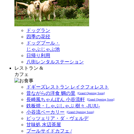
ドッグラン
四季の花径
ドッグプール・
じゃぶじゃぶ池
日帰り利用
八街レンタルステーション
レストラン &
カフェ
ドギーズレストラン レイクフォレスト
昔ながらの洋食 蜩の里
[Grand Opening Soon]
長崎風ちゃんぽん 小谷流軒
[Grand Opening Soon]
鉄板焼・しゃぶしゃぶ 樹々 -JUJU-
小谷流ベーカリー
[Grand Opening Soon]
ピッツェリア・ダ・ヴェルデ
甘味処 水辺茶屋
プールサイドカフェ /