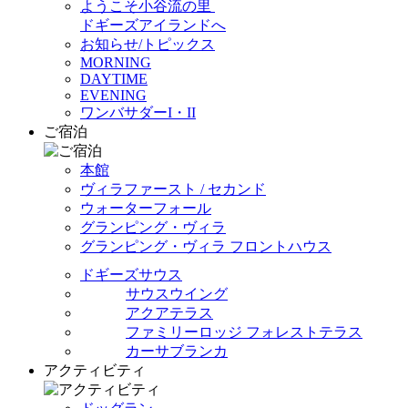
ようこそ小谷流の里
ドギーズアイランドへ
お知らせ/トピックス
MORNING
DAYTIME
EVENING
ワンバサダーI・II
ご宿泊
本館
ヴィラファースト / セカンド
ウォーターフォール
グランピング・ヴィラ
グランピング・ヴィラ フロントハウス
ドギーズサウス
サウスウイング
アクアテラス
ファミリーロッジ フォレストテラス
カーサブランカ
アクティビティ