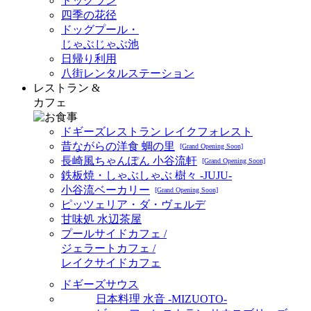
ドッグラン
四季の花径
ドッグプール・
じゃぶじゃぶ池
日帰り利用
八街レンタルステーション
レストラン &
カフェ
ドギーズレストラン レイクフォレスト
昔ながらの洋食 蜩の里
[Grand Opening Soon]
長崎風ちゃんぽん 小谷流軒
[Grand Opening Soon]
鉄板焼・しゃぶしゃぶ 樹々 -JUJU-
小谷流ベーカリー
[Grand Opening Soon]
ピッツェリア・ダ・ヴェルデ
甘味処 水辺茶屋
プールサイドカフェ /
ジェラートカフェ /
レイクサイドカフェ
ドギーズサウス
日本料理 水音 -MIZUOTO-