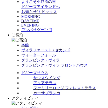
ようこそ小谷流の里
ドギーズアイランドへ
お知らせ/トピックス
MORNING
DAYTIME
EVENING
ワンバサダーI・II
ご宿泊
本館
ヴィラファースト / セカンド
ウォーターフォール
グランピング・ヴィラ
グランピング・ヴィラ フロントハウス
ドギーズサウス
サウスウイング
アクアテラス
ファミリーロッジ フォレストテラス
カーサブランカ
アクティビティ