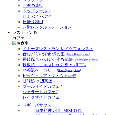
ドッグラン
四季の花径
ドッグプール・
じゃぶじゃぶ池
日帰り利用
八街レンタルステーション
レストラン &
カフェ
ドギーズレストラン レイクフォレスト
昔ながらの洋食 蜩の里
[Grand Opening Soon]
長崎風ちゃんぽん 小谷流軒
[Grand Opening Soon]
鉄板焼・しゃぶしゃぶ 樹々 -JUJU-
小谷流ベーカリー
[Grand Opening Soon]
ピッツェリア・ダ・ヴェルデ
甘味処 水辺茶屋
プールサイドカフェ /
ジェラートカフェ /
レイクサイドカフェ
ドギーズサウス
日本料理 水音 -MIZUOTO-