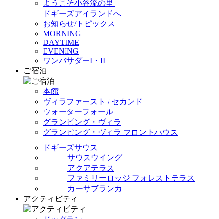
ようこそ小谷流の里
ドギーズアイランドへ
お知らせ/トピックス
MORNING
DAYTIME
EVENING
ワンバサダーI・II
ご宿泊
本館
ヴィラファースト / セカンド
ウォーターフォール
グランピング・ヴィラ
グランピング・ヴィラ フロントハウス
ドギーズサウス
サウスウイング
アクアテラス
ファミリーロッジ フォレストテラス
カーサブランカ
アクティビティ