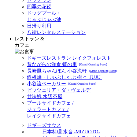
ドッグラン
四季の花径
ドッグプール・
じゃぶじゃぶ池
日帰り利用
八街レンタルステーション
レストラン &
カフェ
ドギーズレストラン レイクフォレスト
昔ながらの洋食 蜩の里
[Grand Opening Soon]
長崎風ちゃんぽん 小谷流軒
[Grand Opening Soon]
鉄板焼・しゃぶしゃぶ 樹々 -JUJU-
小谷流ベーカリー
[Grand Opening Soon]
ピッツェリア・ダ・ヴェルデ
甘味処 水辺茶屋
プールサイドカフェ /
ジェラートカフェ /
レイクサイドカフェ
ドギーズサウス
日本料理 水音 -MIZUOTO-