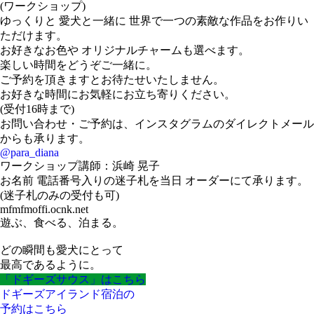
(ワークショップ)
ゆっくりと 愛犬と一緒に 世界で一つの素敵な作品をお作りい
ただけます。
お好きなお色や オリジナルチャームも選べます。
楽しい時間をどうぞご一緒に。
ご予約を頂きますとお待たせいたしません。
お好きな時間にお気軽にお立ち寄りください。
(受付16時まで)
お問い合わせ・ご予約は、インスタグラムのダイレクトメール
からも承ります。
@para_diana
ワークショップ講師：浜崎 晃子
お名前 電話番号入りの迷子札を当日 オーダーにて承ります。
(迷子札のみの受付も可)
mfmfmoffi.ocnk.net
遊ぶ、食べる、泊まる。
どの瞬間も愛犬にとって
最高であるように。
「ドギーズサウス」はこちら
ドギーズアイランド宿泊の
予約はこちら