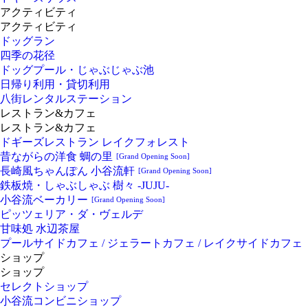
アクティビティ
アクティビティ
ドッグラン
四季の花径
ドッグプール・じゃぶじゃぶ池
日帰り利用・貸切利用
八街レンタルステーション
レストラン&カフェ
レストラン&カフェ
ドギーズレストラン レイクフォレスト
昔ながらの洋食 蜩の里
[Grand Opening Soon]
長崎風ちゃんぽん 小谷流軒
[Grand Opening Soon]
鉄板焼・しゃぶしゃぶ 樹々 -JUJU-
小谷流ベーカリー
[Grand Opening Soon]
ピッツェリア・ダ・ヴェルデ
甘味処 水辺茶屋
プールサイドカフェ / ジェラートカフェ / レイクサイドカフェ
ショップ
ショップ
セレクトショップ
小谷流コンビニショップ