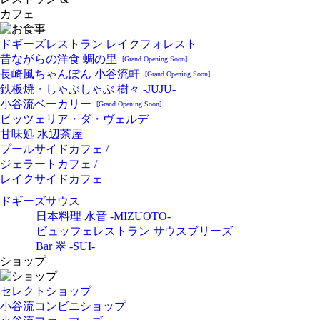
カフェ
ドギーズレストラン レイクフォレスト
昔ながらの洋食 蜩の里
[Grand Opening Soon]
長崎風ちゃんぽん 小谷流軒
[Grand Opening Soon]
鉄板焼・しゃぶしゃぶ 樹々 -JUJU-
小谷流ベーカリー
[Grand Opening Soon]
ピッツェリア・ダ・ヴェルデ
甘味処 水辺茶屋
プールサイドカフェ /
ジェラートカフェ /
レイクサイドカフェ
ドギーズサウス
日本料理 水音 -MIZUOTO-
ビュッフェレストラン サウスブリーズ
Bar 翠 -SUI-
ショップ
セレクトショップ
小谷流コンビニショップ