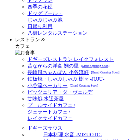
ドッグラン
四季の花径
ドッグプール・
じゃぶじゃぶ池
日帰り利用
八街レンタルステーション
レストラン &
カフェ
ドギーズレストラン レイクフォレスト
昔ながらの洋食 蜩の里
[Grand Opening Soon]
長崎風ちゃんぽん 小谷流軒
[Grand Opening Soon]
鉄板焼・しゃぶしゃぶ 樹々 -JUJU-
小谷流ベーカリー
[Grand Opening Soon]
ピッツェリア・ダ・ヴェルデ
甘味処 水辺茶屋
プールサイドカフェ /
ジェラートカフェ /
レイクサイドカフェ
ドギーズサウス
日本料理 水音 -MIZUOTO-