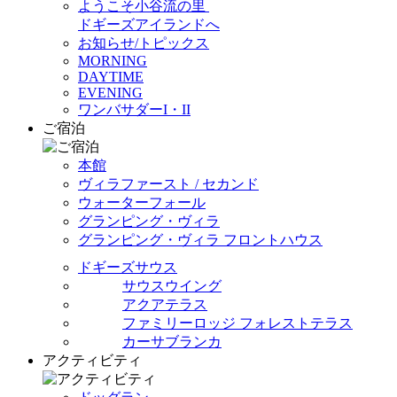
ようこそ小谷流の里
ドギーズアイランドへ
お知らせ/トピックス
MORNING
DAYTIME
EVENING
ワンバサダーI・II
ご宿泊
本館
ヴィラファースト / セカンド
ウォーターフォール
グランピング・ヴィラ
グランピング・ヴィラ フロントハウス
ドギーズサウス
サウスウイング
アクアテラス
ファミリーロッジ フォレストテラス
カーサブランカ
アクティビティ