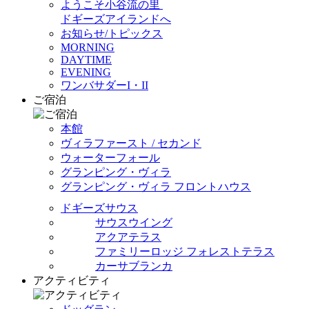
ようこそ小谷流の里
ドギーズアイランドへ
お知らせ/トピックス
MORNING
DAYTIME
EVENING
ワンバサダーI・II
ご宿泊
本館
ヴィラファースト / セカンド
ウォーターフォール
グランピング・ヴィラ
グランピング・ヴィラ フロントハウス
ドギーズサウス
サウスウイング
アクアテラス
ファミリーロッジ フォレストテラス
カーサブランカ
アクティビティ