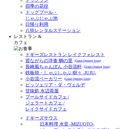
ドッグラン
四季の花径
ドッグプール・
じゃぶじゃぶ池
日帰り利用
八街レンタルステーション
レストラン &
カフェ
ドギーズレストラン レイクフォレスト
昔ながらの洋食 蜩の里
[Grand Opening Soon]
長崎風ちゃんぽん 小谷流軒
[Grand Opening Soon]
鉄板焼・しゃぶしゃぶ 樹々 -JUJU-
小谷流ベーカリー
[Grand Opening Soon]
ピッツェリア・ダ・ヴェルデ
甘味処 水辺茶屋
プールサイドカフェ /
ジェラートカフェ /
レイクサイドカフェ
ドギーズサウス
日本料理 水音 -MIZUOTO-