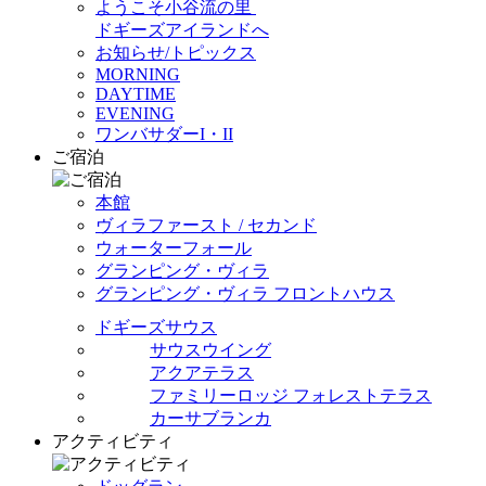
ようこそ小谷流の里
ドギーズアイランドへ
お知らせ/トピックス
MORNING
DAYTIME
EVENING
ワンバサダーI・II
ご宿泊
本館
ヴィラファースト / セカンド
ウォーターフォール
グランピング・ヴィラ
グランピング・ヴィラ フロントハウス
ドギーズサウス
サウスウイング
アクアテラス
ファミリーロッジ フォレストテラス
カーサブランカ
アクティビティ