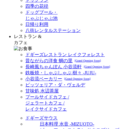
ドッグラン
四季の花径
ドッグプール・
じゃぶじゃぶ池
日帰り利用
八街レンタルステーション
レストラン &
カフェ
ドギーズレストラン レイクフォレスト
昔ながらの洋食 蜩の里
[Grand Opening Soon]
長崎風ちゃんぽん 小谷流軒
[Grand Opening Soon]
鉄板焼・しゃぶしゃぶ 樹々 -JUJU-
小谷流ベーカリー
[Grand Opening Soon]
ピッツェリア・ダ・ヴェルデ
甘味処 水辺茶屋
プールサイドカフェ /
ジェラートカフェ /
レイクサイドカフェ
ドギーズサウス
日本料理 水音 -MIZUOTO-