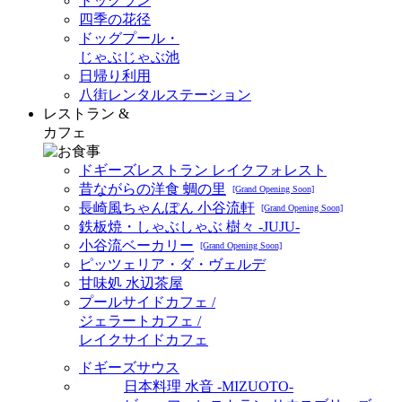
ドッグラン
四季の花径
ドッグプール・
じゃぶじゃぶ池
日帰り利用
八街レンタルステーション
レストラン &
カフェ
ドギーズレストラン レイクフォレスト
昔ながらの洋食 蜩の里
[Grand Opening Soon]
長崎風ちゃんぽん 小谷流軒
[Grand Opening Soon]
鉄板焼・しゃぶしゃぶ 樹々 -JUJU-
小谷流ベーカリー
[Grand Opening Soon]
ピッツェリア・ダ・ヴェルデ
甘味処 水辺茶屋
プールサイドカフェ /
ジェラートカフェ /
レイクサイドカフェ
ドギーズサウス
日本料理 水音 -MIZUOTO-