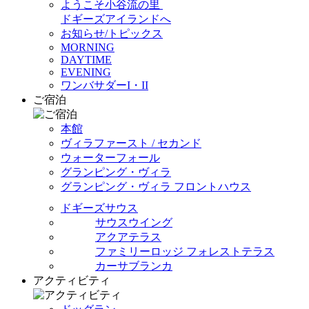
ようこそ小谷流の里
ドギーズアイランドへ
お知らせ/トピックス
MORNING
DAYTIME
EVENING
ワンバサダーI・II
ご宿泊
本館
ヴィラファースト / セカンド
ウォーターフォール
グランピング・ヴィラ
グランピング・ヴィラ フロントハウス
ドギーズサウス
サウスウイング
アクアテラス
ファミリーロッジ フォレストテラス
カーサブランカ
アクティビティ