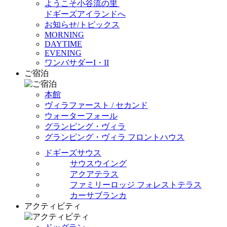
ようこそ小谷流の里
ドギーズアイランドへ
お知らせ/トピックス
MORNING
DAYTIME
EVENING
ワンバサダーI・II
ご宿泊
本館
ヴィラファースト / セカンド
ウォーターフォール
グランピング・ヴィラ
グランピング・ヴィラ フロントハウス
ドギーズサウス
サウスウイング
アクアテラス
ファミリーロッジ フォレストテラス
カーサブランカ
アクティビティ