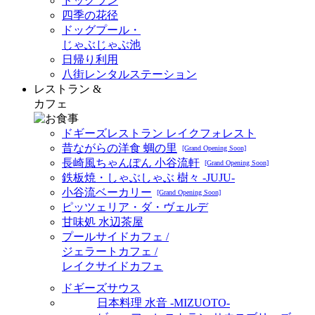
ドッグラン
四季の花径
ドッグプール・
じゃぶじゃぶ池
日帰り利用
八街レンタルステーション
レストラン &
カフェ
ドギーズレストラン レイクフォレスト
昔ながらの洋食 蜩の里
[Grand Opening Soon]
長崎風ちゃんぽん 小谷流軒
[Grand Opening Soon]
鉄板焼・しゃぶしゃぶ 樹々 -JUJU-
小谷流ベーカリー
[Grand Opening Soon]
ピッツェリア・ダ・ヴェルデ
甘味処 水辺茶屋
プールサイドカフェ /
ジェラートカフェ /
レイクサイドカフェ
ドギーズサウス
日本料理 水音 -MIZUOTO-