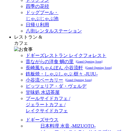
ドッグラン
四季の花径
ドッグプール・
じゃぶじゃぶ池
日帰り利用
八街レンタルステーション
レストラン &
カフェ
ドギーズレストラン レイクフォレスト
昔ながらの洋食 蜩の里
[Grand Opening Soon]
長崎風ちゃんぽん 小谷流軒
[Grand Opening Soon]
鉄板焼・しゃぶしゃぶ 樹々 -JUJU-
小谷流ベーカリー
[Grand Opening Soon]
ピッツェリア・ダ・ヴェルデ
甘味処 水辺茶屋
プールサイドカフェ /
ジェラートカフェ /
レイクサイドカフェ
ドギーズサウス
日本料理 水音 -MIZUOTO-