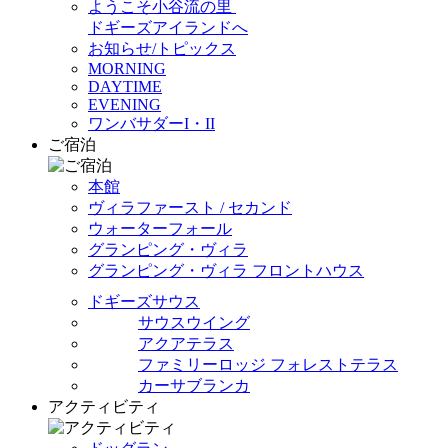
ようこそ小谷流の里
ドギーズアイランドへ
お知らせ/トピックス
MORNING
DAYTIME
EVENING
ワンバサダーI・II
ご宿泊
本館
ヴィラファースト / セカンド
ウォーターフォール
グランピング・ヴィラ
グランピング・ヴィラ フロントハウス
ドギーズサウス
サウスウイング
アクアテラス
ファミリーロッジ フォレストテラス
カーサブランカ
アクティビティ