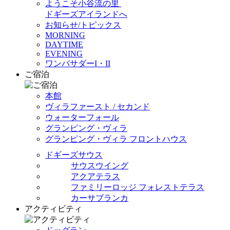
ようこそ小谷流の里
ドギーズアイランドへ
お知らせ/トピックス
MORNING
DAYTIME
EVENING
ワンバサダーI・II
ご宿泊
本館
ヴィラファースト / セカンド
ウォーターフォール
グランピング・ヴィラ
グランピング・ヴィラ フロントハウス
ドギーズサウス
サウスウイング
アクアテラス
ファミリーロッジ フォレストテラス
カーサブランカ
アクティビティ