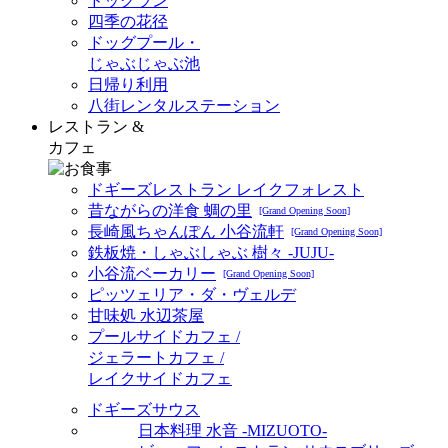
ドッグラン
四季の花径
ドッグプール・
じゃぶじゃぶ池
日帰り利用
八街レンタルステーション
レストラン &
カフェ
ドギーズレストラン レイクフォレスト
昔ながらの洋食 蜩の里
[Grand Opening Soon]
長崎風ちゃんぽん 小谷流軒
[Grand Opening Soon]
鉄板焼・しゃぶしゃぶ 樹々 -JUJU-
小谷流ベーカリー
[Grand Opening Soon]
ピッツェリア・ダ・ヴェルデ
甘味処 水辺茶屋
プールサイドカフェ /
ジェラートカフェ /
レイクサイドカフェ
ドギーズサウス
日本料理 水音 -MIZUOTO-