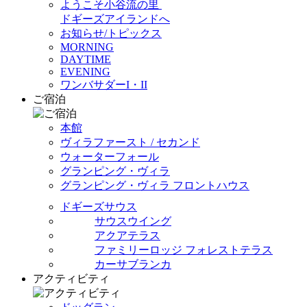
ようこそ小谷流の里
ドギーズアイランドへ
お知らせ/トピックス
MORNING
DAYTIME
EVENING
ワンバサダーI・II
ご宿泊
本館
ヴィラファースト / セカンド
ウォーターフォール
グランピング・ヴィラ
グランピング・ヴィラ フロントハウス
ドギーズサウス
サウスウイング
アクアテラス
ファミリーロッジ フォレストテラス
カーサブランカ
アクティビティ