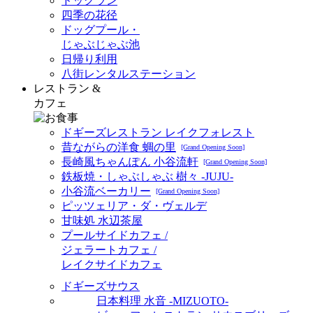
ドッグラン
四季の花径
ドッグプール・
じゃぶじゃぶ池
日帰り利用
八街レンタルステーション
レストラン &
カフェ
ドギーズレストラン レイクフォレスト
昔ながらの洋食 蜩の里
[Grand Opening Soon]
長崎風ちゃんぽん 小谷流軒
[Grand Opening Soon]
鉄板焼・しゃぶしゃぶ 樹々 -JUJU-
小谷流ベーカリー
[Grand Opening Soon]
ピッツェリア・ダ・ヴェルデ
甘味処 水辺茶屋
プールサイドカフェ /
ジェラートカフェ /
レイクサイドカフェ
ドギーズサウス
日本料理 水音 -MIZUOTO-