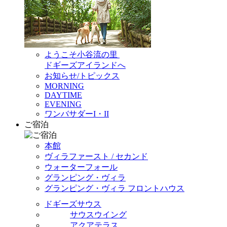
ようこそ小谷流の里
ドギーズアイランドへ
お知らせ/トピックス
MORNING
DAYTIME
EVENING
ワンバサダーI・II
ご宿泊
本館
ヴィラファースト / セカンド
ウォーターフォール
グランピング・ヴィラ
グランピング・ヴィラ フロントハウス
ドギーズサウス
サウスウイング
アクアテラス