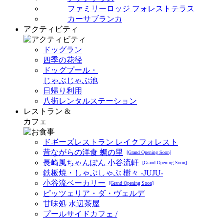
ファミリーロッジ フォレストテラス
カーサブランカ
アクティビティ
ドッグラン
四季の花径
ドッグプール・
じゃぶじゃぶ池
日帰り利用
八街レンタルステーション
レストラン &
カフェ
ドギーズレストラン レイクフォレスト
昔ながらの洋食 蜩の里
[Grand Opening Soon]
長崎風ちゃんぽん 小谷流軒
[Grand Opening Soon]
鉄板焼・しゃぶしゃぶ 樹々 -JUJU-
小谷流ベーカリー
[Grand Opening Soon]
ピッツェリア・ダ・ヴェルデ
甘味処 水辺茶屋
プールサイドカフェ /