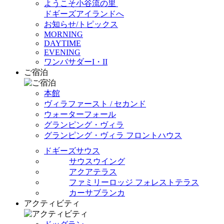
ようこそ小谷流の里
ドギーズアイランドへ
お知らせ/トピックス
MORNING
DAYTIME
EVENING
ワンバサダーI・II
ご宿泊
本館
ヴィラファースト / セカンド
ウォーターフォール
グランピング・ヴィラ
グランピング・ヴィラ フロントハウス
ドギーズサウス
サウスウイング
アクアテラス
ファミリーロッジ フォレストテラス
カーサブランカ
アクティビティ