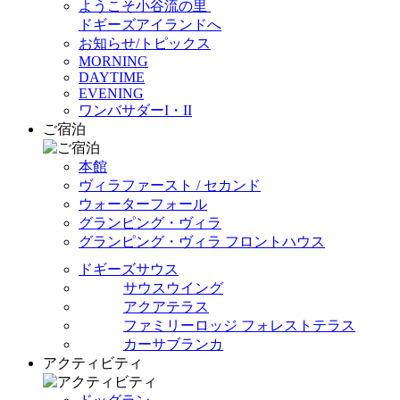
ようこそ小谷流の里
ドギーズアイランドへ
お知らせ/トピックス
MORNING
DAYTIME
EVENING
ワンバサダーI・II
ご宿泊
本館
ヴィラファースト / セカンド
ウォーターフォール
グランピング・ヴィラ
グランピング・ヴィラ フロントハウス
ドギーズサウス
サウスウイング
アクアテラス
ファミリーロッジ フォレストテラス
カーサブランカ
アクティビティ