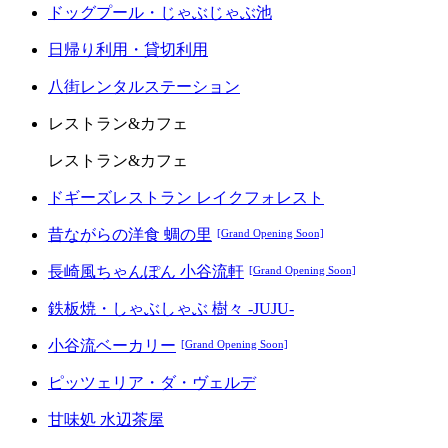
ドッグプール・じゃぶじゃぶ池
日帰り利用・貸切利用
八街レンタルステーション
レストラン&カフェ
レストラン&カフェ
ドギーズレストラン レイクフォレスト
昔ながらの洋食 蜩の里
[Grand Opening Soon]
長崎風ちゃんぽん 小谷流軒
[Grand Opening Soon]
鉄板焼・しゃぶしゃぶ 樹々 -JUJU-
小谷流ベーカリー
[Grand Opening Soon]
ピッツェリア・ダ・ヴェルデ
甘味処 水辺茶屋