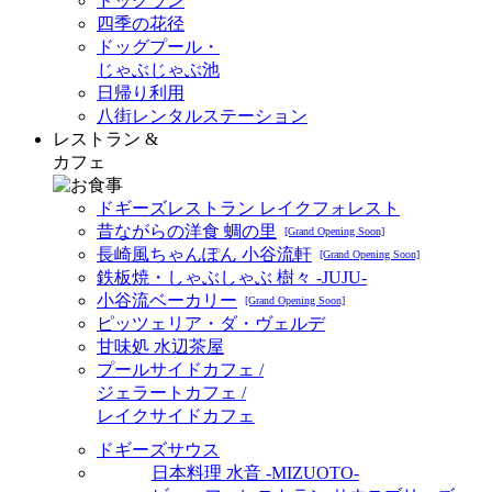
ドッグラン
四季の花径
ドッグプール・
じゃぶじゃぶ池
日帰り利用
八街レンタルステーション
レストラン &
カフェ
ドギーズレストラン レイクフォレスト
昔ながらの洋食 蜩の里
[Grand Opening Soon]
長崎風ちゃんぽん 小谷流軒
[Grand Opening Soon]
鉄板焼・しゃぶしゃぶ 樹々 -JUJU-
小谷流ベーカリー
[Grand Opening Soon]
ピッツェリア・ダ・ヴェルデ
甘味処 水辺茶屋
プールサイドカフェ /
ジェラートカフェ /
レイクサイドカフェ
ドギーズサウス
日本料理 水音 -MIZUOTO-