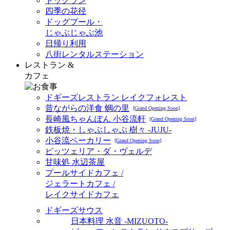
ドッグラン
四季の花径
ドッグプール・
じゃぶじゃぶ池
日帰り利用
八街レンタルステーション
レストラン &
カフェ
ドギーズレストラン レイクフォレスト
昔ながらの洋食 蜩の里
[Grand Opening Soon]
長崎風ちゃんぽん 小谷流軒
[Grand Opening Soon]
鉄板焼・しゃぶしゃぶ 樹々 -JUJU-
小谷流ベーカリー
[Grand Opening Soon]
ピッツェリア・ダ・ヴェルデ
甘味処 水辺茶屋
プールサイドカフェ /
ジェラートカフェ /
レイクサイドカフェ
ドギーズサウス
日本料理 水音 -MIZUOTO-