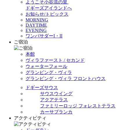
ようこそ小谷流の里
ドギーズアイランドへ
お知らせ/トピックス
MORNING
DAYTIME
EVENING
ワンバサダーI・II
ご宿泊
本館
ヴィラファースト / セカンド
ウォーターフォール
グランピング・ヴィラ
グランピング・ヴィラ フロントハウス
ドギーズサウス
サウスウイング
アクアテラス
ファミリーロッジ フォレストテラス
カーサブランカ
アクティビティ