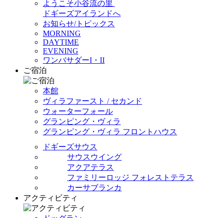
ようこそ小谷流の里
ドギーズアイランドへ
お知らせ/トピックス
MORNING
DAYTIME
EVENING
ワンバサダーI・II
ご宿泊
本館
ヴィラファースト / セカンド
ウォーターフォール
グランピング・ヴィラ
グランピング・ヴィラ フロントハウス
ドギーズサウス
サウスウイング
アクアテラス
ファミリーロッジ フォレストテラス
カーサブランカ
アクティビティ