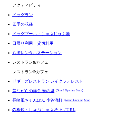
アクティビティ
ドッグラン
四季の花径
ドッグプール・じゃぶじゃぶ池
日帰り利用・貸切利用
八街レンタルステーション
レストラン&カフェ
レストラン&カフェ
ドギーズレストラン レイクフォレスト
昔ながらの洋食 蜩の里
[Grand Opening Soon]
長崎風ちゃんぽん 小谷流軒
[Grand Opening Soon]
鉄板焼・しゃぶしゃぶ 樹々 -JUJU-