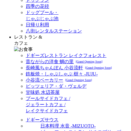
ドッグラン
四季の花径
ドッグプール・
じゃぶじゃぶ池
日帰り利用
八街レンタルステーション
レストラン &
カフェ
ドギーズレストラン レイクフォレスト
昔ながらの洋食 蜩の里
[Grand Opening Soon]
長崎風ちゃんぽん 小谷流軒
[Grand Opening Soon]
鉄板焼・しゃぶしゃぶ 樹々 -JUJU-
小谷流ベーカリー
[Grand Opening Soon]
ピッツェリア・ダ・ヴェルデ
甘味処 水辺茶屋
プールサイドカフェ /
ジェラートカフェ /
レイクサイドカフェ
ドギーズサウス
日本料理 水音 -MIZUOTO-