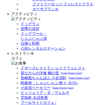
ファミリーロッジ フォレストテラス
カーサブランカ
アクティビティ
ドッグラン
四季の花径
ドッグプール・
じゃぶじゃぶ池
日帰り利用
八街レンタルステーション
レストラン &
カフェ
ドギーズレストラン レイクフォレスト
昔ながらの洋食 蜩の里
[Grand Opening Soon]
長崎風ちゃんぽん 小谷流軒
[Grand Opening Soon]
鉄板焼・しゃぶしゃぶ 樹々 -JUJU-
小谷流ベーカリー
[Grand Opening Soon]
ピッツェリア・ダ・ヴェルデ
甘味処 水辺茶屋
プールサイドカフェ /