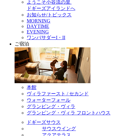
ようこそ小谷流の里
ドギーズアイランドへ
お知らせ/トピックス
MORNING
DAYTIME
EVENING
ワンバサダーI・II
ご宿泊
本館
ヴィラファースト / セカンド
ウォーターフォール
グランピング・ヴィラ
グランピング・ヴィラ フロントハウス
ドギーズサウス
サウスウイング
アクアテラス