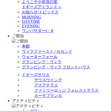
ようこそ小谷流の里
ドギーズアイランドへ
お知らせ/トピックス
MORNING
DAYTIME
EVENING
ワンバサダーI・II
ご宿泊
本館
ヴィラファースト / セカンド
ウォーターフォール
グランピング・ヴィラ
グランピング・ヴィラ フロントハウス
ドギーズサウス
サウスウイング
アクアテラス
ファミリーロッジ フォレストテラス
カーサブランカ
アクティビティ