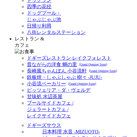
ドッグラン
四季の花径
ドッグプール・
じゃぶじゃぶ池
日帰り利用
八街レンタルステーション
レストラン &
カフェ
ドギーズレストラン レイクフォレスト
昔ながらの洋食 蜩の里
[Grand Opening Soon]
長崎風ちゃんぽん 小谷流軒
[Grand Opening Soon]
鉄板焼・しゃぶしゃぶ 樹々 -JUJU-
小谷流ベーカリー
[Grand Opening Soon]
ピッツェリア・ダ・ヴェルデ
甘味処 水辺茶屋
プールサイドカフェ /
ジェラートカフェ /
レイクサイドカフェ
ドギーズサウス
日本料理 水音 -MIZUOTO-