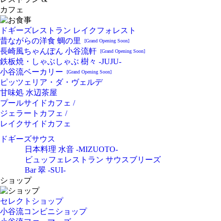
カフェ
ドギーズレストラン レイクフォレスト
昔ながらの洋食 蜩の里
[Grand Opening Soon]
長崎風ちゃんぽん 小谷流軒
[Grand Opening Soon]
鉄板焼・しゃぶしゃぶ 樹々 -JUJU-
小谷流ベーカリー
[Grand Opening Soon]
ピッツェリア・ダ・ヴェルデ
甘味処 水辺茶屋
プールサイドカフェ /
ジェラートカフェ /
レイクサイドカフェ
ドギーズサウス
日本料理 水音 -MIZUOTO-
ビュッフェレストラン サウスブリーズ
Bar 翠 -SUI-
ショップ
セレクトショップ
小谷流コンビニショップ