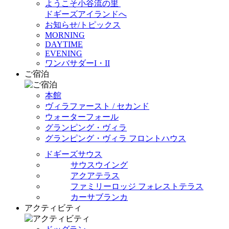
ようこそ小谷流の里
ドギーズアイランドへ
お知らせ/トピックス
MORNING
DAYTIME
EVENING
ワンバサダーI・II
ご宿泊
本館
ヴィラファースト / セカンド
ウォーターフォール
グランピング・ヴィラ
グランピング・ヴィラ フロントハウス
ドギーズサウス
サウスウイング
アクアテラス
ファミリーロッジ フォレストテラス
カーサブランカ
アクティビティ