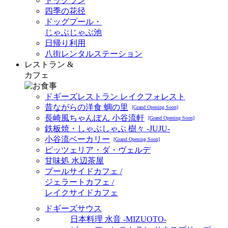
ドッグラン
四季の花径
ドッグプール・
じゃぶじゃぶ池
日帰り利用
八街レンタルステーション
レストラン &
カフェ
ドギーズレストラン レイクフォレスト
昔ながらの洋食 蜩の里
[Grand Opening Soon]
長崎風ちゃんぽん 小谷流軒
[Grand Opening Soon]
鉄板焼・しゃぶしゃぶ 樹々 -JUJU-
小谷流ベーカリー
[Grand Opening Soon]
ピッツェリア・ダ・ヴェルデ
甘味処 水辺茶屋
プールサイドカフェ /
ジェラートカフェ /
レイクサイドカフェ
ドギーズサウス
日本料理 水音 -MIZUOTO-