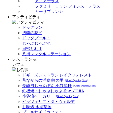
アクアテラス
ファミリーロッジ フォレストテラス
カーサブランカ
アクティビティ
ドッグラン
四季の花径
ドッグプール・
じゃぶじゃぶ池
日帰り利用
八街レンタルステーション
レストラン &
カフェ
ドギーズレストラン レイクフォレスト
昔ながらの洋食 蜩の里
[Grand Opening Soon]
長崎風ちゃんぽん 小谷流軒
[Grand Opening Soon]
鉄板焼・しゃぶしゃぶ 樹々 -JUJU-
小谷流ベーカリー
[Grand Opening Soon]
ピッツェリア・ダ・ヴェルデ
甘味処 水辺茶屋
プールサイドカフェ /