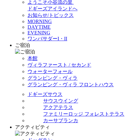
ようこそ小谷流の里
ドギーズアイランドへ
お知らせ/トピックス
MORNING
DAYTIME
EVENING
ワンバサダーI・II
ご宿泊
本館
ヴィラファースト / セカンド
ウォーターフォール
グランピング・ヴィラ
グランピング・ヴィラ フロントハウス
ドギーズサウス
サウスウイング
アクアテラス
ファミリーロッジ フォレストテラス
カーサブランカ
アクティビティ