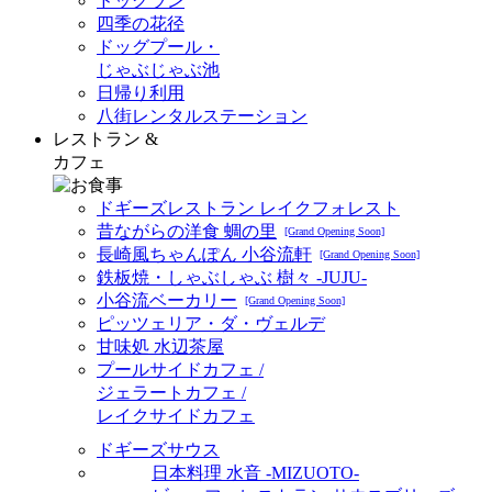
ドッグラン
四季の花径
ドッグプール・
じゃぶじゃぶ池
日帰り利用
八街レンタルステーション
レストラン &
カフェ
ドギーズレストラン レイクフォレスト
昔ながらの洋食 蜩の里
[Grand Opening Soon]
長崎風ちゃんぽん 小谷流軒
[Grand Opening Soon]
鉄板焼・しゃぶしゃぶ 樹々 -JUJU-
小谷流ベーカリー
[Grand Opening Soon]
ピッツェリア・ダ・ヴェルデ
甘味処 水辺茶屋
プールサイドカフェ /
ジェラートカフェ /
レイクサイドカフェ
ドギーズサウス
日本料理 水音 -MIZUOTO-