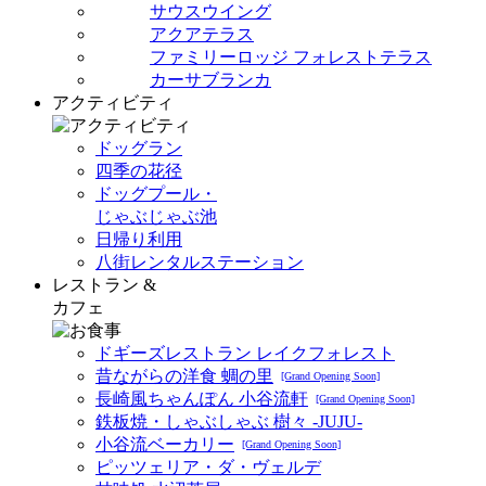
サウスウイング
アクアテラス
ファミリーロッジ フォレストテラス
カーサブランカ
アクティビティ
ドッグラン
四季の花径
ドッグプール・
じゃぶじゃぶ池
日帰り利用
八街レンタルステーション
レストラン &
カフェ
ドギーズレストラン レイクフォレスト
昔ながらの洋食 蜩の里
[Grand Opening Soon]
長崎風ちゃんぽん 小谷流軒
[Grand Opening Soon]
鉄板焼・しゃぶしゃぶ 樹々 -JUJU-
小谷流ベーカリー
[Grand Opening Soon]
ピッツェリア・ダ・ヴェルデ