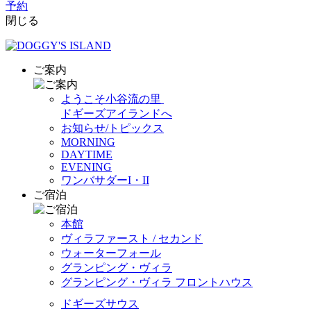
予約
閉じる
ご案内
ようこそ小谷流の里
ドギーズアイランドへ
お知らせ/トピックス
MORNING
DAYTIME
EVENING
ワンバサダーI・II
ご宿泊
本館
ヴィラファースト / セカンド
ウォーターフォール
グランピング・ヴィラ
グランピング・ヴィラ フロントハウス
ドギーズサウス