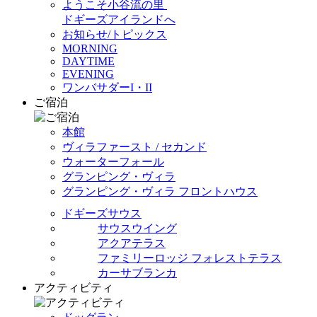
ようこそ小谷流の里
ドギーズアイランドへ
お知らせ/トピックス
MORNING
DAYTIME
EVENING
ワンバサダーI・II
ご宿泊
本館
ヴィラファースト / セカンド
ウォーターフォール
グランピング・ヴィラ
グランピング・ヴィラ フロントハウス
ドギーズサウス
サウスウイング
アクアテラス
ファミリーロッジ フォレストテラス
カーサブランカ
アクティビティ