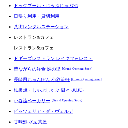
ドッグプール・じゃぶじゃぶ池
日帰り利用・貸切利用
八街レンタルステーション
レストラン&カフェ
レストラン&カフェ
ドギーズレストラン レイクフォレスト
昔ながらの洋食 蜩の里
[Grand Opening Soon]
長崎風ちゃんぽん 小谷流軒
[Grand Opening Soon]
鉄板焼・しゃぶしゃぶ 樹々 -JUJU-
小谷流ベーカリー
[Grand Opening Soon]
ピッツェリア・ダ・ヴェルデ
甘味処 水辺茶屋