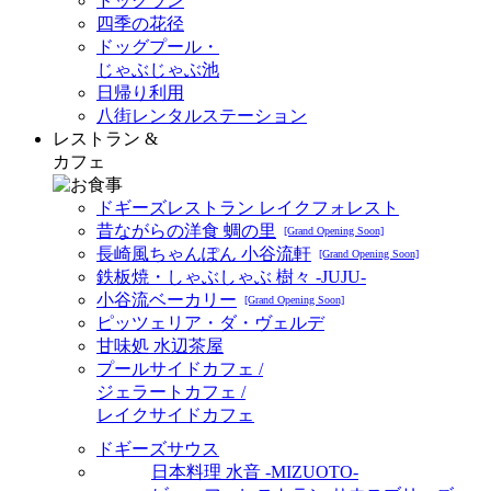
ドッグラン
四季の花径
ドッグプール・
じゃぶじゃぶ池
日帰り利用
八街レンタルステーション
レストラン &
カフェ
ドギーズレストラン レイクフォレスト
昔ながらの洋食 蜩の里
[Grand Opening Soon]
長崎風ちゃんぽん 小谷流軒
[Grand Opening Soon]
鉄板焼・しゃぶしゃぶ 樹々 -JUJU-
小谷流ベーカリー
[Grand Opening Soon]
ピッツェリア・ダ・ヴェルデ
甘味処 水辺茶屋
プールサイドカフェ /
ジェラートカフェ /
レイクサイドカフェ
ドギーズサウス
日本料理 水音 -MIZUOTO-