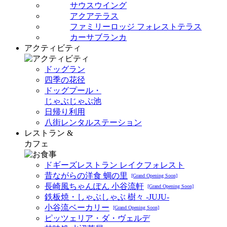
サウスウイング
アクアテラス
ファミリーロッジ フォレストテラス
カーサブランカ
アクティビティ
ドッグラン
四季の花径
ドッグプール・
じゃぶじゃぶ池
日帰り利用
八街レンタルステーション
レストラン &
カフェ
ドギーズレストラン レイクフォレスト
昔ながらの洋食 蜩の里
[Grand Opening Soon]
長崎風ちゃんぽん 小谷流軒
[Grand Opening Soon]
鉄板焼・しゃぶしゃぶ 樹々 -JUJU-
小谷流ベーカリー
[Grand Opening Soon]
ピッツェリア・ダ・ヴェルデ