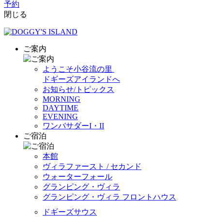
予約
閉じる
ご案内
ようこそ小谷流の里
ドギーズアイランドへ
お知らせ/トピックス
MORNING
DAYTIME
EVENING
ワンバサダーI・II
ご宿泊
本館
ヴィラファースト / セカンド
ウォーターフォール
グランピング・ヴィラ
グランピング・ヴィラ フロントハウス
ドギーズサウス