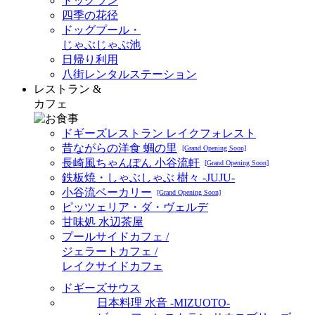
ドッグラン
四季の花径
ドッグプール・
じゃぶじゃぶ池
日帰り利用
八街レンタルステーション
レストラン &
カフェ
ドギーズレストラン レイクフォレスト
昔ながらの洋食 蜩の里
[Grand Opening Soon]
長崎風ちゃんぽん 小谷流軒
[Grand Opening Soon]
鉄板焼・しゃぶしゃぶ 樹々 -JUJU-
小谷流ベーカリー
[Grand Opening Soon]
ピッツェリア・ダ・ヴェルデ
甘味処 水辺茶屋
プールサイドカフェ /
ジェラートカフェ /
レイクサイドカフェ
ドギーズサウス
日本料理 水音 -MIZUOTO-