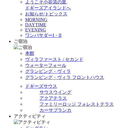
ようこそ小谷流の里
ドギーズアイランドへ
お知らせ/トピックス
MORNING
DAYTIME
EVENING
ワンバサダーI・II
ご宿泊
本館
ヴィラファースト / セカンド
ウォーターフォール
グランピング・ヴィラ
グランピング・ヴィラ フロントハウス
ドギーズサウス
サウスウイング
アクアテラス
ファミリーロッジ フォレストテラス
カーサブランカ
アクティビティ