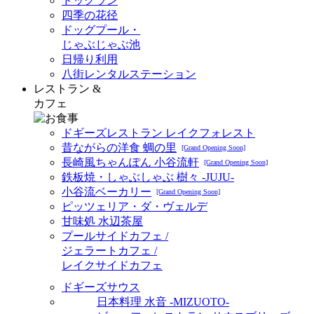
ドッグラン
四季の花径
ドッグプール・
じゃぶじゃぶ池
日帰り利用
八街レンタルステーション
レストラン &
カフェ
ドギーズレストラン レイクフォレスト
昔ながらの洋食 蜩の里
[Grand Opening Soon]
長崎風ちゃんぽん 小谷流軒
[Grand Opening Soon]
鉄板焼・しゃぶしゃぶ 樹々 -JUJU-
小谷流ベーカリー
[Grand Opening Soon]
ピッツェリア・ダ・ヴェルデ
甘味処 水辺茶屋
プールサイドカフェ /
ジェラートカフェ /
レイクサイドカフェ
ドギーズサウス
日本料理 水音 -MIZUOTO-