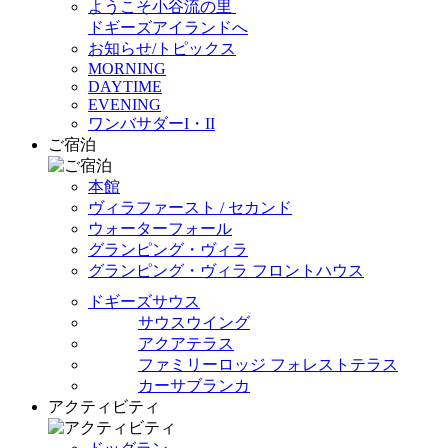
ようこそ小谷流の里
ドギーズアイランドへ
お知らせ/トピックス
MORNING
DAYTIME
EVENING
ワンバサダーI・II
ご宿泊
本館
ヴィラファースト / セカンド
ウォーターフォール
グランピング・ヴィラ
グランピング・ヴィラ フロントハウス
ドギーズサウス
サウスウイング
アクアテラス
ファミリーロッジ フォレストテラス
カーサブランカ
アクティビティ