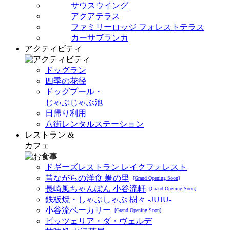
サウスウイング
アクアテラス
ファミリーロッジ フォレストテラス
カーサブランカ
アクティビティ
ドッグラン
四季の花径
ドッグプール・
じゃぶじゃぶ池
日帰り利用
八街レンタルステーション
レストラン &
カフェ
ドギーズレストラン レイクフォレスト
昔ながらの洋食 蜩の里
[Grand Opening Soon]
長崎風ちゃんぽん 小谷流軒
[Grand Opening Soon]
鉄板焼・しゃぶしゃぶ 樹々 -JUJU-
小谷流ベーカリー
[Grand Opening Soon]
ピッツェリア・ダ・ヴェルデ