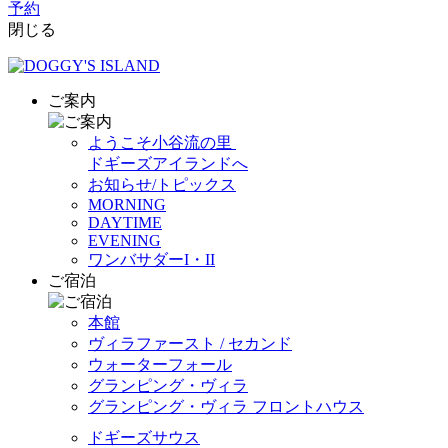
予約
閉じる
ご案内
ようこそ小谷流の里
ドギーズアイランドへ
お知らせ/トピックス
MORNING
DAYTIME
EVENING
ワンバサダーI・II
ご宿泊
本館
ヴィラファースト / セカンド
ウォーターフォール
グランピング・ヴィラ
グランピング・ヴィラ フロントハウス
ドギーズサウス