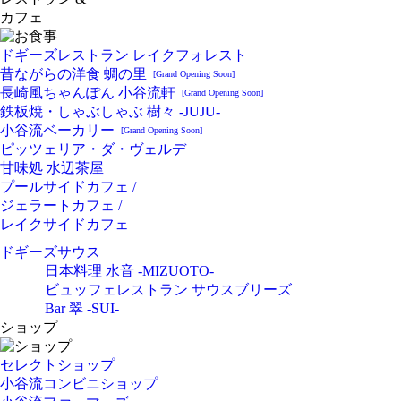
カフェ
ドギーズレストラン レイクフォレスト
昔ながらの洋食 蜩の里
[Grand Opening Soon]
長崎風ちゃんぽん 小谷流軒
[Grand Opening Soon]
鉄板焼・しゃぶしゃぶ 樹々 -JUJU-
小谷流ベーカリー
[Grand Opening Soon]
ピッツェリア・ダ・ヴェルデ
甘味処 水辺茶屋
プールサイドカフェ /
ジェラートカフェ /
レイクサイドカフェ
ドギーズサウス
日本料理 水音 -MIZUOTO-
ビュッフェレストラン サウスブリーズ
Bar 翠 -SUI-
ショップ
セレクトショップ
小谷流コンビニショップ