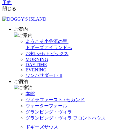
予約
閉じる
ご案内
ようこそ小谷流の里
ドギーズアイランドへ
お知らせ/トピックス
MORNING
DAYTIME
EVENING
ワンバサダーI・II
ご宿泊
本館
ヴィラファースト / セカンド
ウォーターフォール
グランピング・ヴィラ
グランピング・ヴィラ フロントハウス
ドギーズサウス