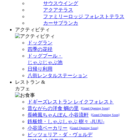
サウスウイング
アクアテラス
ファミリーロッジ フォレストテラス
カーサブランカ
アクティビティ
ドッグラン
四季の花径
ドッグプール・
じゃぶじゃぶ池
日帰り利用
八街レンタルステーション
レストラン &
カフェ
ドギーズレストラン レイクフォレスト
昔ながらの洋食 蜩の里
[Grand Opening Soon]
長崎風ちゃんぽん 小谷流軒
[Grand Opening Soon]
鉄板焼・しゃぶしゃぶ 樹々 -JUJU-
小谷流ベーカリー
[Grand Opening Soon]
ピッツェリア・ダ・ヴェルデ