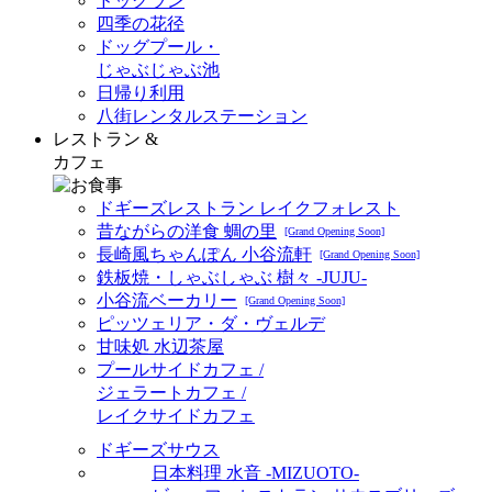
ドッグラン
四季の花径
ドッグプール・
じゃぶじゃぶ池
日帰り利用
八街レンタルステーション
レストラン &
カフェ
ドギーズレストラン レイクフォレスト
昔ながらの洋食 蜩の里
[Grand Opening Soon]
長崎風ちゃんぽん 小谷流軒
[Grand Opening Soon]
鉄板焼・しゃぶしゃぶ 樹々 -JUJU-
小谷流ベーカリー
[Grand Opening Soon]
ピッツェリア・ダ・ヴェルデ
甘味処 水辺茶屋
プールサイドカフェ /
ジェラートカフェ /
レイクサイドカフェ
ドギーズサウス
日本料理 水音 -MIZUOTO-