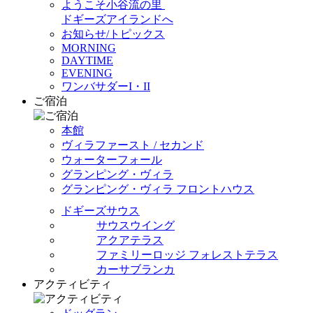
ようこそ小谷流の里
ドギーズアイランドへ
お知らせ/トピックス
MORNING
DAYTIME
EVENING
ワンバサダーI・II
ご宿泊
本館
ヴィラファースト / セカンド
ウォーターフォール
グランピング・ヴィラ
グランピング・ヴィラ フロントハウス
ドギーズサウス
サウスウイング
アクアテラス
ファミリーロッジ フォレストテラス
カーサブランカ
アクティビティ