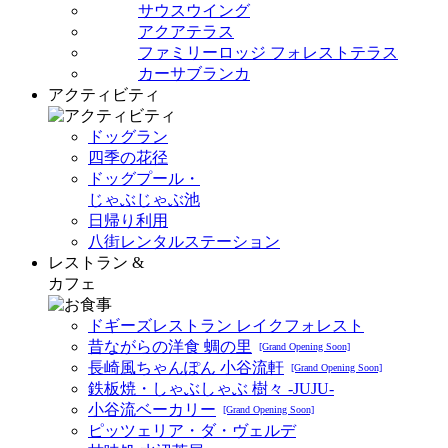
サウスウイング
アクアテラス
ファミリーロッジ フォレストテラス
カーサブランカ
アクティビティ
ドッグラン
四季の花径
ドッグプール・
じゃぶじゃぶ池
日帰り利用
八街レンタルステーション
レストラン &
カフェ
ドギーズレストラン レイクフォレスト
昔ながらの洋食 蜩の里
[Grand Opening Soon]
長崎風ちゃんぽん 小谷流軒
[Grand Opening Soon]
鉄板焼・しゃぶしゃぶ 樹々 -JUJU-
小谷流ベーカリー
[Grand Opening Soon]
ピッツェリア・ダ・ヴェルデ