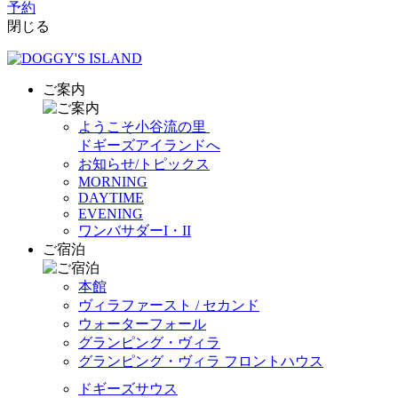
予約
閉じる
ご案内
ようこそ小谷流の里
ドギーズアイランドへ
お知らせ/トピックス
MORNING
DAYTIME
EVENING
ワンバサダーI・II
ご宿泊
本館
ヴィラファースト / セカンド
ウォーターフォール
グランピング・ヴィラ
グランピング・ヴィラ フロントハウス
ドギーズサウス