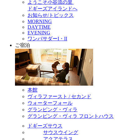
ようこそ小谷流の里
ドギーズアイランドへ
お知らせ/トピックス
MORNING
DAYTIME
EVENING
ワンバサダーI・II
ご宿泊
本館
ヴィラファースト / セカンド
ウォーターフォール
グランピング・ヴィラ
グランピング・ヴィラ フロントハウス
ドギーズサウス
サウスウイング
アクアテラス