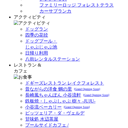
ファミリーロッジ フォレストテラス
カーサブランカ
アクティビティ
ドッグラン
四季の花径
ドッグプール・
じゃぶじゃぶ池
日帰り利用
八街レンタルステーション
レストラン &
カフェ
ドギーズレストラン レイクフォレスト
昔ながらの洋食 蜩の里
[Grand Opening Soon]
長崎風ちゃんぽん 小谷流軒
[Grand Opening Soon]
鉄板焼・しゃぶしゃぶ 樹々 -JUJU-
小谷流ベーカリー
[Grand Opening Soon]
ピッツェリア・ダ・ヴェルデ
甘味処 水辺茶屋
プールサイドカフェ /