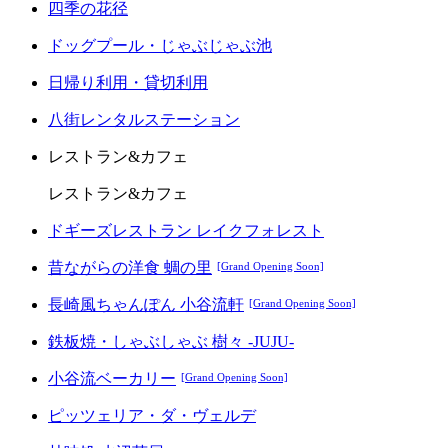
四季の花径
ドッグプール・じゃぶじゃぶ池
日帰り利用・貸切利用
八街レンタルステーション
レストラン&カフェ
レストラン&カフェ
ドギーズレストラン レイクフォレスト
昔ながらの洋食 蜩の里
[Grand Opening Soon]
長崎風ちゃんぽん 小谷流軒
[Grand Opening Soon]
鉄板焼・しゃぶしゃぶ 樹々 -JUJU-
小谷流ベーカリー
[Grand Opening Soon]
ピッツェリア・ダ・ヴェルデ