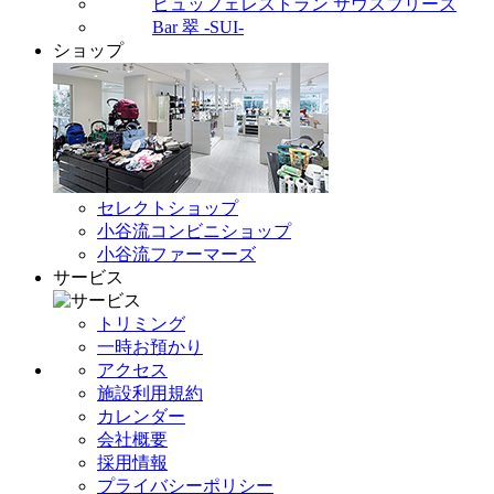
ビュッフェレストラン サウスブリーズ
Bar 翠 -SUI-
ショップ
セレクトショップ
小谷流コンビニショップ
小谷流ファーマーズ
サービス
トリミング
一時お預かり
アクセス
施設利用規約
カレンダー
会社概要
採用情報
プライバシーポリシー