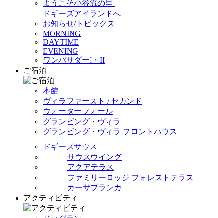
ようこそ小谷流の里
ドギーズアイランドへ
お知らせ/トピックス
MORNING
DAYTIME
EVENING
ワンバサダーI・II
ご宿泊
本館
ヴィラファースト / セカンド
ウォーターフォール
グランピング・ヴィラ
グランピング・ヴィラ フロントハウス
ドギーズサウス
サウスウイング
アクアテラス
ファミリーロッジ フォレストテラス
カーサブランカ
アクティビティ