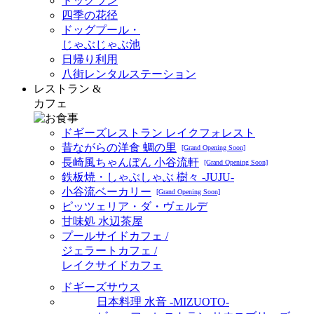
ドッグラン
四季の花径
ドッグプール・
じゃぶじゃぶ池
日帰り利用
八街レンタルステーション
レストラン &
カフェ
ドギーズレストラン レイクフォレスト
昔ながらの洋食 蜩の里
[Grand Opening Soon]
長崎風ちゃんぽん 小谷流軒
[Grand Opening Soon]
鉄板焼・しゃぶしゃぶ 樹々 -JUJU-
小谷流ベーカリー
[Grand Opening Soon]
ピッツェリア・ダ・ヴェルデ
甘味処 水辺茶屋
プールサイドカフェ /
ジェラートカフェ /
レイクサイドカフェ
ドギーズサウス
日本料理 水音 -MIZUOTO-