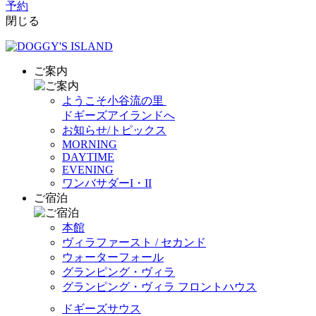
予約
閉じる
ご案内
ようこそ小谷流の里
ドギーズアイランドへ
お知らせ/トピックス
MORNING
DAYTIME
EVENING
ワンバサダーI・II
ご宿泊
本館
ヴィラファースト / セカンド
ウォーターフォール
グランピング・ヴィラ
グランピング・ヴィラ フロントハウス
ドギーズサウス