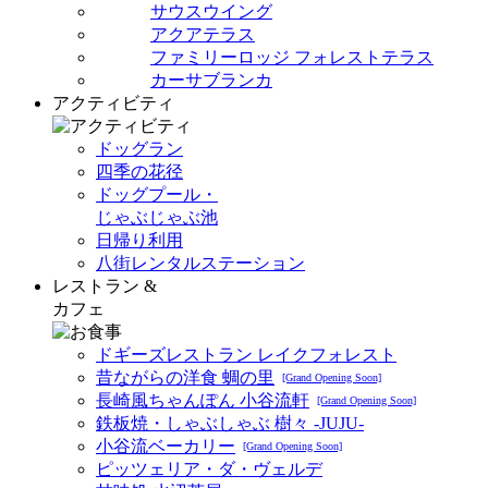
サウスウイング
アクアテラス
ファミリーロッジ フォレストテラス
カーサブランカ
アクティビティ
ドッグラン
四季の花径
ドッグプール・
じゃぶじゃぶ池
日帰り利用
八街レンタルステーション
レストラン &
カフェ
ドギーズレストラン レイクフォレスト
昔ながらの洋食 蜩の里
[Grand Opening Soon]
長崎風ちゃんぽん 小谷流軒
[Grand Opening Soon]
鉄板焼・しゃぶしゃぶ 樹々 -JUJU-
小谷流ベーカリー
[Grand Opening Soon]
ピッツェリア・ダ・ヴェルデ