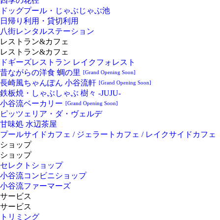
四季の花径
ドッグプール・じゃぶじゃぶ池
日帰り利用・貸切利用
八街レンタルステーション
レストラン&カフェ
レストラン&カフェ
ドギーズレストラン レイクフォレスト
昔ながらの洋食 蜩の里
[Grand Opening Soon]
長崎風ちゃんぽん 小谷流軒
[Grand Opening Soon]
鉄板焼・しゃぶしゃぶ 樹々 -JUJU-
小谷流ベーカリー
[Grand Opening Soon]
ピッツェリア・ダ・ヴェルデ
甘味処 水辺茶屋
プールサイドカフェ / ジェラートカフェ / レイクサイドカフェ
ショップ
ショップ
セレクトショップ
小谷流コンビニショップ
小谷流ファーマーズ
サービス
サービス
トリミング