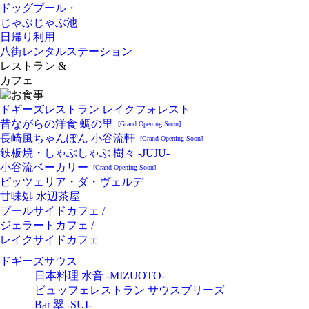
ドッグプール・
じゃぶじゃぶ池
日帰り利用
八街レンタルステーション
レストラン &
カフェ
ドギーズレストラン レイクフォレスト
昔ながらの洋食 蜩の里
[Grand Opening Soon]
長崎風ちゃんぽん 小谷流軒
[Grand Opening Soon]
鉄板焼・しゃぶしゃぶ 樹々 -JUJU-
小谷流ベーカリー
[Grand Opening Soon]
ピッツェリア・ダ・ヴェルデ
甘味処 水辺茶屋
プールサイドカフェ /
ジェラートカフェ /
レイクサイドカフェ
ドギーズサウス
日本料理 水音 -MIZUOTO-
ビュッフェレストラン サウスブリーズ
Bar 翠 -SUI-