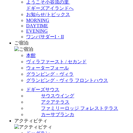
ようこそ小谷流の里
ドギーズアイランドへ
お知らせ/トピックス
MORNING
DAYTIME
EVENING
ワンバサダーI・II
ご宿泊
本館
ヴィラファースト / セカンド
ウォーターフォール
グランピング・ヴィラ
グランピング・ヴィラ フロントハウス
ドギーズサウス
サウスウイング
アクアテラス
ファミリーロッジ フォレストテラス
カーサブランカ
アクティビティ