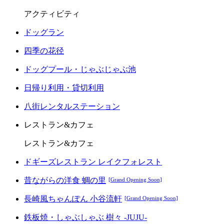
アクティビティ
ドッグラン
四季の花径
ドッグプール・じゃぶじゃぶ池
日帰り利用・貸切利用
八街レンタルステーション
レストラン&カフェ
レストラン&カフェ
ドギーズレストラン レイクフォレスト
昔ながらの洋食 蜩の里
[Grand Opening Soon]
長崎風ちゃんぽん 小谷流軒
[Grand Opening Soon]
鉄板焼・しゃぶしゃぶ 樹々 -JUJU-