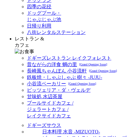
ドッグラン
四季の花径
ドッグプール・
じゃぶじゃぶ池
日帰り利用
八街レンタルステーション
レストラン &
カフェ
ドギーズレストラン レイクフォレスト
昔ながらの洋食 蜩の里
[Grand Opening Soon]
長崎風ちゃんぽん 小谷流軒
[Grand Opening Soon]
鉄板焼・しゃぶしゃぶ 樹々 -JUJU-
小谷流ベーカリー
[Grand Opening Soon]
ピッツェリア・ダ・ヴェルデ
甘味処 水辺茶屋
プールサイドカフェ /
ジェラートカフェ /
レイクサイドカフェ
ドギーズサウス
日本料理 水音 -MIZUOTO-