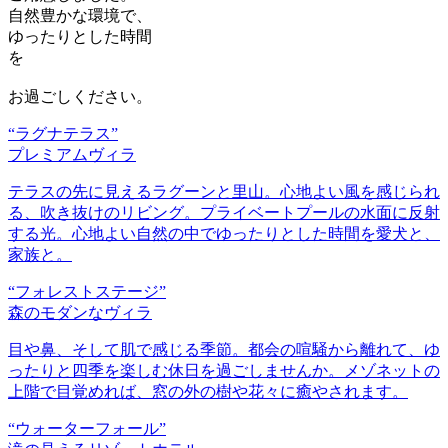
自然豊かな環境で、
ゆったりとした時間
を
お過ごしください。
“ラグナテラス”
プレミアムヴィラ
テラスの先に見えるラグーンと里山。心地よい風を感じられ
る、吹き抜けのリビング。プライベートプールの水面に反射
する光。心地よい自然の中でゆったりとした時間を愛犬と、
家族と。
“フォレストステージ”
森のモダンなヴィラ
目や鼻、そして肌で感じる季節。都会の喧騒から離れて、ゆ
ったりと四季を楽しむ休日を過ごしませんか。メゾネットの
上階で目覚めれば、窓の外の樹や花々に癒やされます。
“ウォーターフォール”