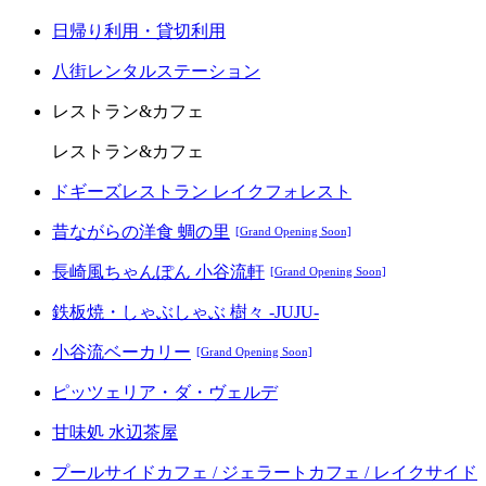
日帰り利用・貸切利用
八街レンタルステーション
レストラン&カフェ
レストラン&カフェ
ドギーズレストラン レイクフォレスト
昔ながらの洋食 蜩の里
[Grand Opening Soon]
長崎風ちゃんぽん 小谷流軒
[Grand Opening Soon]
鉄板焼・しゃぶしゃぶ 樹々 -JUJU-
小谷流ベーカリー
[Grand Opening Soon]
ピッツェリア・ダ・ヴェルデ
甘味処 水辺茶屋
プールサイドカフェ / ジェラートカフェ / レイクサイド