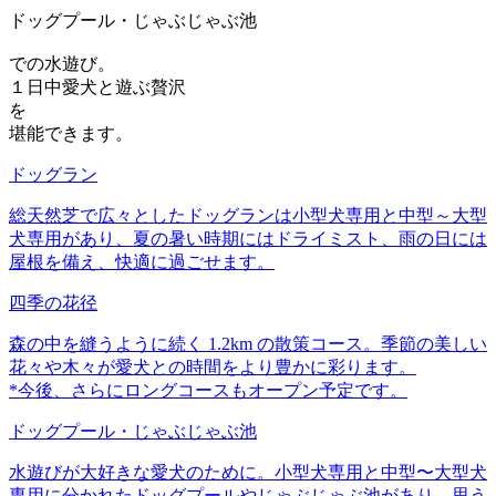
ドッグプール・じゃぶじゃぶ池
での水遊び。
１日中愛犬と遊ぶ贅沢
を
堪能できます。
ドッグラン
総天然芝で広々としたドッグランは小型犬専用と中型～大型
犬専用があり、夏の暑い時期にはドライミスト、雨の日には
屋根を備え、快適に過ごせます。
四季の花径
森の中を縫うように続く 1.2km の散策コース。季節の美しい
花々や木々が愛犬との時間をより豊かに彩ります。
*今後、さらにロングコースもオープン予定です。
ドッグプール・じゃぶじゃぶ池
水遊びが大好きな愛犬のために。小型犬専用と中型〜大型犬
専用に分かれたドッグプールやじゃぶじゃぶ池があり、思う