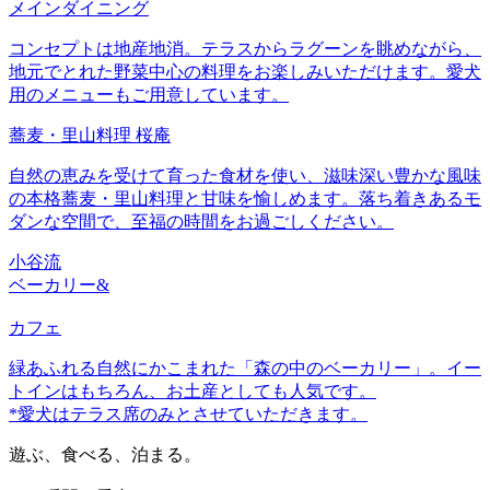
メインダイニング
コンセプトは地産地消。テラスからラグーンを眺めながら、
地元でとれた野菜中心の料理をお楽しみいただけます。愛犬
用のメニューもご用意しています。
蕎麦・里山料理 桜庵
自然の恵みを受けて育った食材を使い、滋味深い豊かな風味
の本格蕎麦・里山料理と甘味を愉しめます。落ち着きあるモ
ダンな空間で、至福の時間をお過ごしください。
小谷流
ベーカリー&
カフェ
緑あふれる自然にかこまれた「森の中のベーカリー」。イー
トインはもちろん、お土産としても人気です。
*愛犬はテラス席のみとさせていただきます。
遊ぶ、食べる、泊まる。