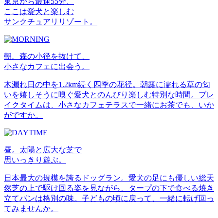
東京から最速55分、
ここは愛犬と楽しむ
サンクチュアリリゾート。
朝。森の小径を抜けて、
小さなカフェに出会う。
木漏れ日の中を1.2km続く四季の花径。朝露に濡れる草の匂
いを嬉しそうに嗅ぐ愛犬とのんびり楽しむ特別な時間。ブレ
イクタイムは、小さなカフェテラスで一緒にお茶でも、いか
がですか。
昼。太陽と広大な芝で
思いっきり遊ぶ。
日本最大の規模を誇るドッグラン。愛犬の足にも優しい総天
然芝の上で駆け回る姿を見ながら、タープの下で食べる焼き
立てパンは格別の味。子どもの頃に戻って、一緒に転げ回っ
てみませんか。