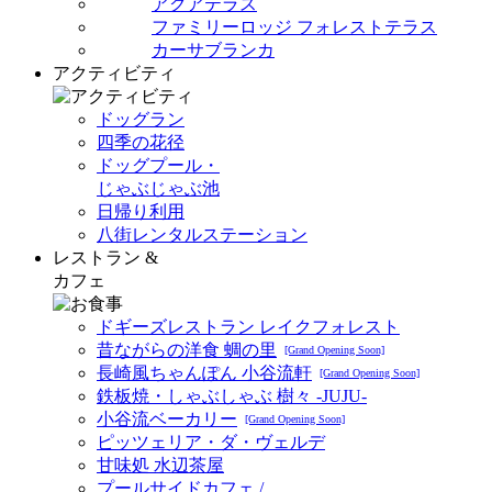
アクアテラス
ファミリーロッジ フォレストテラス
カーサブランカ
アクティビティ
ドッグラン
四季の花径
ドッグプール・
じゃぶじゃぶ池
日帰り利用
八街レンタルステーション
レストラン &
カフェ
ドギーズレストラン レイクフォレスト
昔ながらの洋食 蜩の里
[Grand Opening Soon]
長崎風ちゃんぽん 小谷流軒
[Grand Opening Soon]
鉄板焼・しゃぶしゃぶ 樹々 -JUJU-
小谷流ベーカリー
[Grand Opening Soon]
ピッツェリア・ダ・ヴェルデ
甘味処 水辺茶屋
プールサイドカフェ /