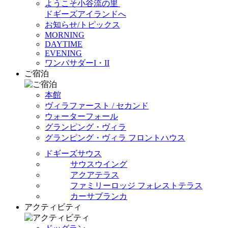
ようこそ小谷流の里
ドギーズアイランドへ
お知らせ/トピックス
MORNING
DAYTIME
EVENING
ワンバサダーI・II
ご宿泊
本館
ヴィラファースト / セカンド
ウォーターフォール
グランピング・ヴィラ
グランピング・ヴィラ フロントハウス
ドギーズサウス
サウスウイング
アクアテラス
ファミリーロッジ フォレストテラス
カーサブランカ
アクティビティ