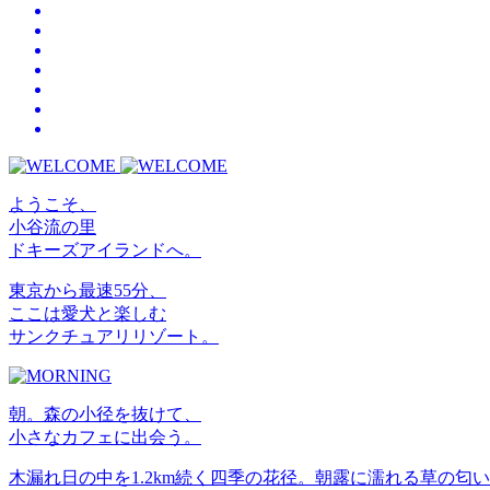
ようこそ、
小谷流の里
ドキーズアイランドへ。
東京から最速55分、
ここは愛犬と楽しむ
サンクチュアリリゾート。
朝。森の小径を抜けて、
小さなカフェに出会う。
木漏れ日の中を1.2km続く四季の花径。朝露に濡れる草の