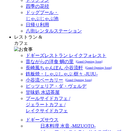
ドッグラン
四季の花径
ドッグプール・
じゃぶじゃぶ池
日帰り利用
八街レンタルステーション
レストラン &
カフェ
ドギーズレストラン レイクフォレスト
昔ながらの洋食 蜩の里
[Grand Opening Soon]
長崎風ちゃんぽん 小谷流軒
[Grand Opening Soon]
鉄板焼・しゃぶしゃぶ 樹々 -JUJU-
小谷流ベーカリー
[Grand Opening Soon]
ピッツェリア・ダ・ヴェルデ
甘味処 水辺茶屋
プールサイドカフェ /
ジェラートカフェ /
レイクサイドカフェ
ドギーズサウス
日本料理 水音 -MIZUOTO-