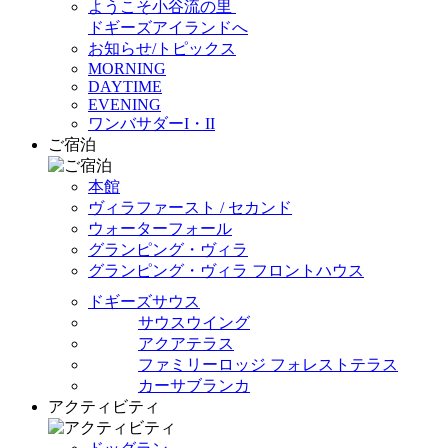
ようこそ小谷流の里
ドギーズアイランドへ
お知らせ/トピックス
MORNING
DAYTIME
EVENING
ワンバサダーI・II
ご宿泊
本館
ヴィラファースト / セカンド
ウォーターフォール
グランピング・ヴィラ
グランピング・ヴィラ フロントハウス
ドギーズサウス
サウスウイング
アクアテラス
ファミリーロッジ フォレストテラス
カーサブランカ
アクティビティ