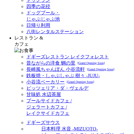
ドッグラン
四季の花径
ドッグプール・
じゃぶじゃぶ池
日帰り利用
八街レンタルステーション
レストラン &
カフェ
ドギーズレストラン レイクフォレスト
昔ながらの洋食 蜩の里
[Grand Opening Soon]
長崎風ちゃんぽん 小谷流軒
[Grand Opening Soon]
鉄板焼・しゃぶしゃぶ 樹々 -JUJU-
小谷流ベーカリー
[Grand Opening Soon]
ピッツェリア・ダ・ヴェルデ
甘味処 水辺茶屋
プールサイドカフェ /
ジェラートカフェ /
レイクサイドカフェ
ドギーズサウス
日本料理 水音 -MIZUOTO-