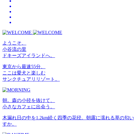
ようこそ、
小谷流の里
ドキーズアイランドへ。
東京から最速55分、
ここは愛犬と楽しむ
サンクチュアリリゾート。
朝。森の小径を抜けて、
小さなカフェに出会う。
木漏れ日の中を1.2km続く四季の花径。朝露に濡れる草の
すか。