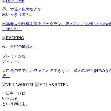
昼。太陽と広大な芝で
思いっきり遊ぶ。
日本最大の規模を誇るドッグラン。愛犬の足にも優しい総天
ませんか。
夜。星空の散歩と、
プレミアムな
ディナー。
大自然の中でしか見ることのできない、満天の星空を眺めな
ぞ。
一日中一緒に
いられる
という満足を。